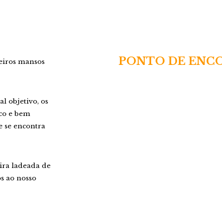
PONTO DE ENC
heiros mansos
l objetivo, os
co e bem
e se encontra
eira ladeada de
s ao nosso