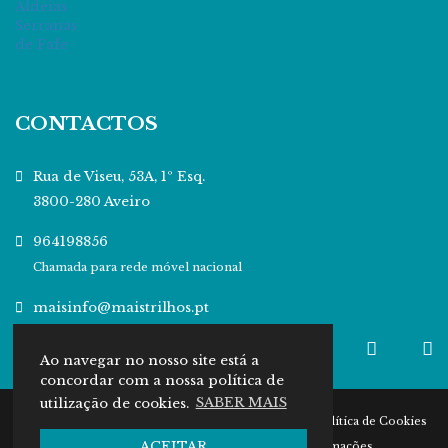
CONTACTOS
Rua de Viseu, 53A, 1º Esq.
3800-280 Aveiro
964198856
Chamada para rede móvel nacional
maisinfo@maistrilhos.pt
Ao navegar no nosso site está a
concordar com a nossa política de
utilização de cookies.
SABER MAIS
© 2026 Ribeiro de Ideias
Política de Privacidade
Política de Cookies
ACEITAR
Entidades RAL
Termos e Condições
Livro de Reclamações