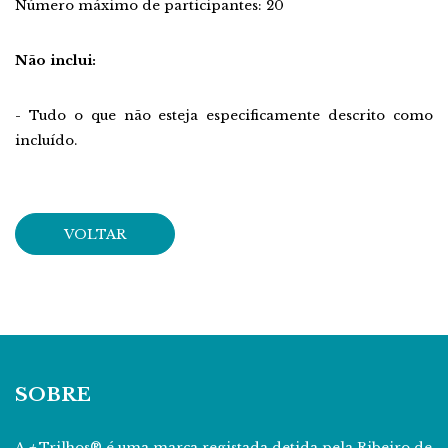
Número máximo de participantes: 20
Não inclui:
- Tudo o que não esteja especificamente descrito como
incluído.
VOLTAR
SOBRE
A
+
Trilhos® é uma marca registada detida pela Ribeiro de