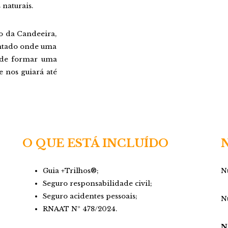
 naturais.
o da Candeeira,
antado onde uma
 de formar uma
e nos guiará até
O QUE ESTÁ INCLUÍDO
Guia +Trilhos®;
N
Seguro responsabilidade civil;
Seguro acidentes pessoais;
N
RNAAT Nº 478/2024.
N