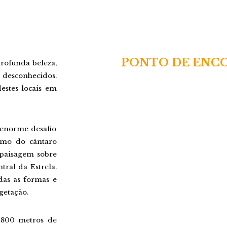
PONTO DE ENC
profunda beleza,
desconhecidos.
estes locais em
enorme desafio
imo do cântaro
 paisagem sobre
tral da Estrela.
das as formas e
getação.
1800 metros de